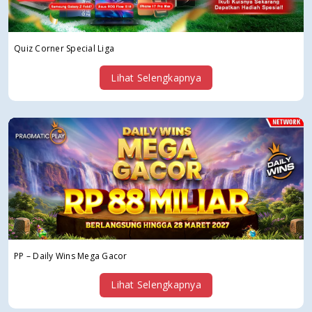
Quiz Corner Special Liga
Lihat Selengkapnya
PP – Daily Wins Mega Gacor
Lihat Selengkapnya