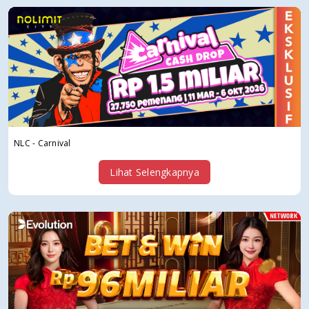
NLC - Carnival
Lihat Selengkapnya