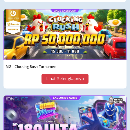
MG - Clucking Rush Turnamen
Lihat Selengkapnya