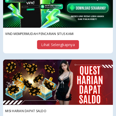
VIND MEMPERMUDAH PENCARIAN SITUS KAMI
Lihat Selengkapnya
MISI HARIAN DAPAT SALDO