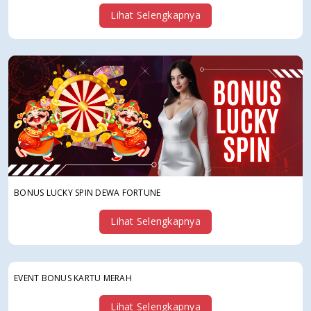
Lihat Selengkapnya
BONUS LUCKY SPIN DEWA FORTUNE
Lihat Selengkapnya
EVENT BONUS KARTU MERAH
Lihat Selengkapnya