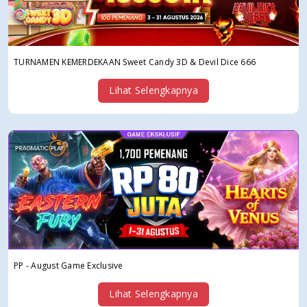
TURNAMEN KEMERDEKAAN Sweet Candy 3D & Devil Dice 666
Lihat Selengkapnya
PP - August Game Exclusive
Lihat Selengkapnya