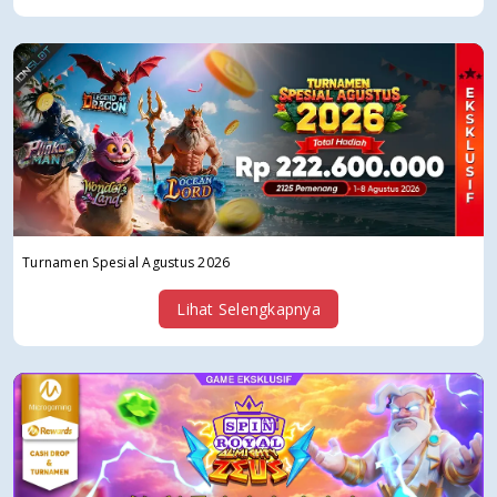
Turnamen Spesial Agustus 2026
Lihat Selengkapnya