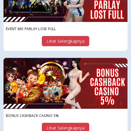
EVENT MIX PARLAY LOSE FULL
Lihat Selengkapnya
BONUS CASHBACK CASINO 5%
Lihat Selengkapnya