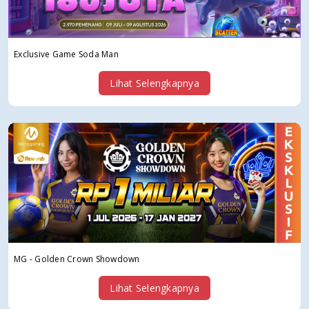
Exclusive Game Soda Man
Lihat Selengkapnya
MG - Golden Crown Showdown
Lihat Selengkapnya