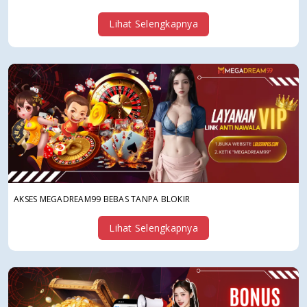
Lihat Selengkapnya
AKSES MEGADREAM99 BEBAS TANPA BLOKIR
Lihat Selengkapnya